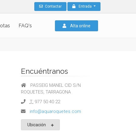
Contactar
Entrada
otas
FAQ's
Alta online
Encuéntranos
PASSEIG MANEL CID S/N
ROQUETES, TARRAGONA
T:
977 50 40 22
info@aquaroquetes.com
Ubicación