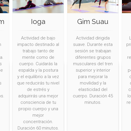
em
Ioga
Gim Suau
Actividad de bajo
Actividad dirigida
n
impacto destinado al
suave. Durante esta
pr
e
trabajo tanto de
sesión se trabajan
a.
mente como de
diferentes grupos
re
s
cuerpo. Cuidarás la
musculares del tren
de
espalda y la postura
superior y interior
p
y el equilibrio a la vez
para mejorar la
s
que reducirás tu nivel
movilidad y la
de estrés y
elasticidad del
c
os.
adquirirás una mejor
cuerpo. Duración 45
l
consciencia de tu
minutos.
re
propio cuerpo y una
mejor
concentración.
Duración 60 minutos.