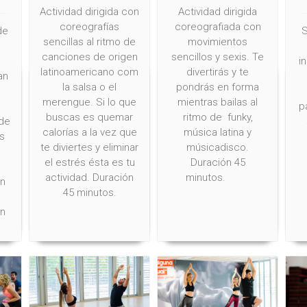
Actividad dirigida con
Actividad dirigida
coreografías
coreografiada con
de
S
sencillas al ritmo de
movimientos
canciones de origen
sencillos y sexis. Te
i
latinoamericano com
divertirás y te
an
la salsa o el
pondrás en forma
merengue. Si lo que
mientras bailas al
p
buscas es quemar
ritmo de funky,
 de
calorías a la vez que
música latina y
s
te diviertes y eliminar
músicadisco.
el estrés ésta es tu
Duración 45
actividad. Duración
minutos.
un
45 minutos.
ón