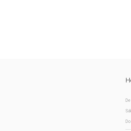
H
De 
Sá
Do