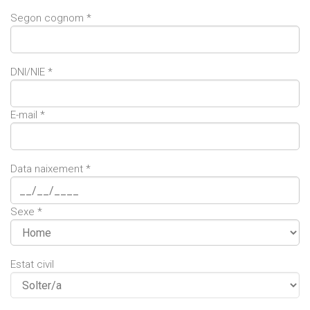
Segon cognom *
DNI/NIE *
E-mail *
Data naixement *
Sexe *
Estat civil