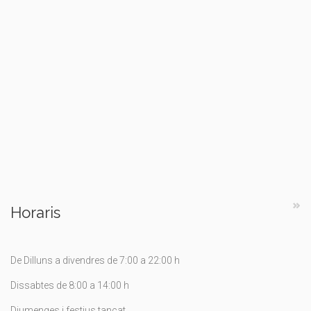
Horaris
De Dilluns a divendres de 7:00 a 22:00 h
Dissabtes de 8:00 a 14:00 h
Diumenges i festius tancat