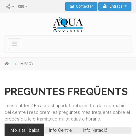
Contactar
Entrada
Inici
FAQ's
PREGUNTES FREQÜENTS
Tens dubtes? En aquest apartat trobaràs tota la informació
del centre i resoldrem les preguntes més freqüents sobre el
procés d'alta o tràmits administratius o horaris.
Info alta i baixa
Info Centre
Info Natació