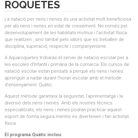
ROQUETES
La natació per nens i nenes és una activitat molt beneficiosa
per als nens i nenes en edat de creixement. No només pel
desenvolupament de les habilitats motrius i l'activitat física
que realitzen , sinó també pels valors que es treballen de
disciplina, superació, respecte i companyerisme.
A Aquaroquetes trobaràs el servei de natació escolar per a
les escoles d'Infantil i primària de la comarca. Els cursos de
natació escolar estan pensats a perquè els nens i nenes
aprenguin a nadar durant l'horari escolar amb el mètode
d'ensenyament: Quàtic.
Aquest mètode garanteix la seguretat, l'aprenentatge i la
diversió dels nens i nenes. Amb els nostres tècnics
especialitzats, els nens i nenes podran practicar aquest
esport de forma segura mentre es diverteixen i fan activitat
física.
El programa Quàtic inclou: