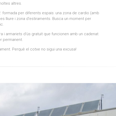
oltes altres.
formada per diferents espais: una zona de cardio (amb
a, pes lliure i zona d'estiraments. Busca un moment per
ic.
a i armariets d'ús gratuït que funcionen amb un cadenat
er permanent.
ament. Perquè el cotxe no sigui una excusa!