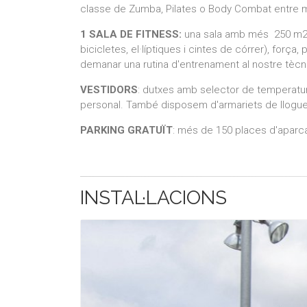
classe de Zumba, Pilates o Body Combat entre m
1 SALA DE FITNESS:
una sala amb més 250 m2 
bicicletes, el·líptiques i cintes de córrer), forç
demanar una rutina d'entrenament al nostre tècn
VESTIDORS
: dutxes amb selector de temperatur
personal. També disposem d'armariets de llogu
PARKING GRATUÏT
: més de 150 places d'aparc
INSTAL·LACIONS