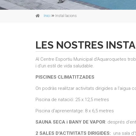
Inici
Instal·lacions
LES NOSTRES INSTA
Al Centre Esportiu Municipal d'Aquaroquetes troba
i d'un estil de vida saludable.
PISCINES CLIMATITZADES
On podràs realitzar activitats dirigides a l'aigua
Piscina de natació: 25 x 12,5 metres
Piscina d'aprenentatge: 8 x 6,5 metres
SAUNA SECA i BANY DE VAPOR
: després d'ent
2 SALES D'ACTIVITATS DIRIGIDES:
una sala d'S