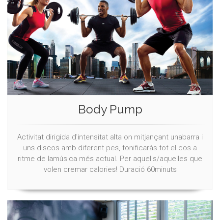
Body Pump
Activitat dirigida d'intensitat alta on mitjançant unabarra i
uns discos amb diferent pes, tonificaràs tot el cos a
ritme de lamúsica més actual. Per aquells/aquelles que
volen cremar calories! Duració 60minuts