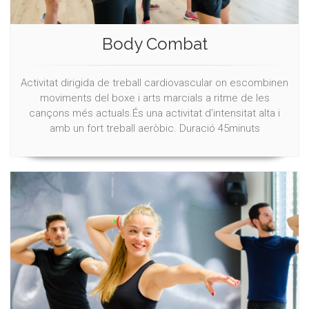
Body Combat
Activitat dirigida de treball cardiovascular on escombinen
moviments del boxe i arts marcials a ritme de les
cançons més actuals.És una activitat d'intensitat alta i
amb un fort treball aeròbic. Duració 45minuts